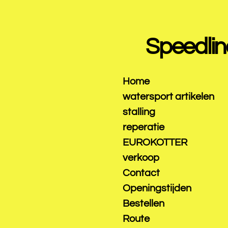
Ga
direct
naar
Speedlin
de
hoofdinhoud
Home
watersport artikelen
stalling
reperatie
EUROKOTTER
verkoop
Contact
Openingstijden
Bestellen
Route